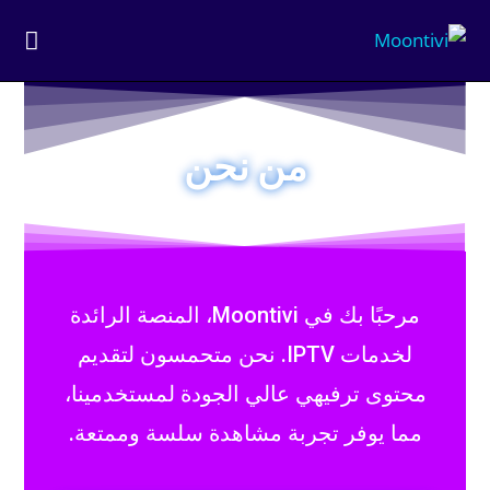
من نحن
مرحبًا بك في Moontivi، المنصة الرائدة
لخدمات IPTV. نحن متحمسون لتقديم
محتوى ترفيهي عالي الجودة لمستخدمينا،
مما يوفر تجربة مشاهدة سلسة وممتعة.