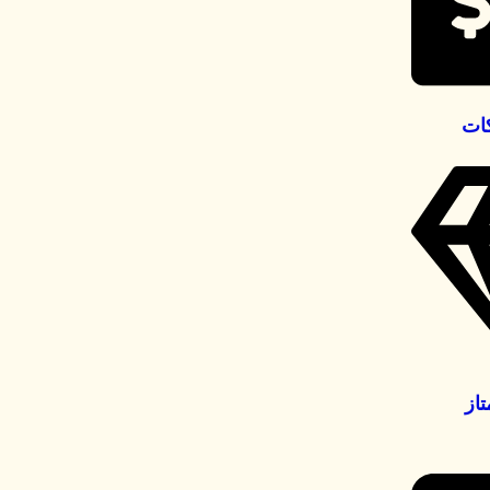
كات
تاز